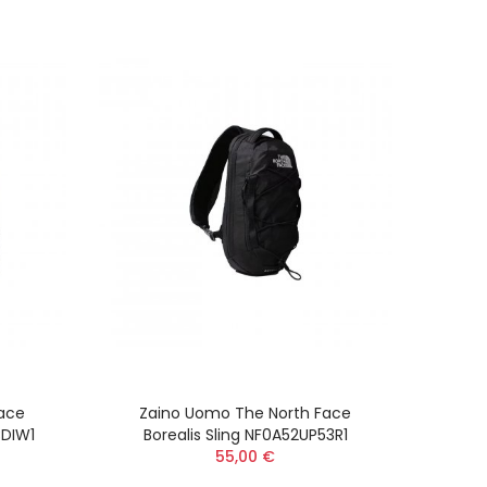
Face
Zaino Uomo The North Face
CDIW1
Borealis Sling NF0A52UP53R1
55,00 €