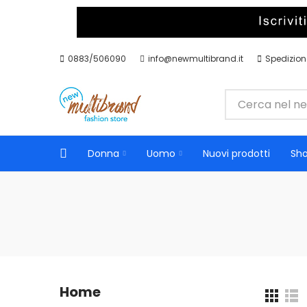
0883/506090
info@newmultibrand.it
Spedizione
Donna
Uomo
Nuovi prodotti
Sho
Home