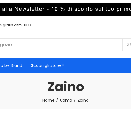
 gratis oltre 80 €
Z
p by Brand
Scopri gli store
Zaino
Home
Uomo
Zaino