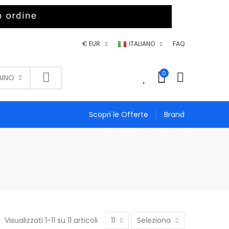
€ EUR
ITALIANO
FAQ
0
0
AINO
Scopri le Offerte
Brand
Visualizzati 1-11 su 11 articoli
11
Seleziona