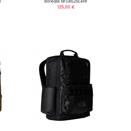
3
Borealis NF0A52SE4HF
 Up
125,00 €
 UP