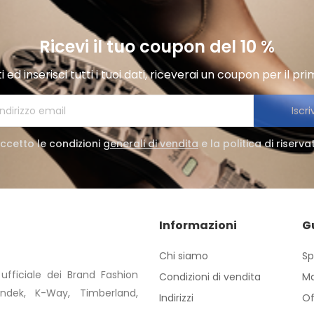
Ricevi il tuo coupon del 10 %
i ed inserisci tutti i tuoi dati, riceverai un coupon per il pr
Iscriv
ccetto le condizioni
generali di vendita
e la politica di riserv
Informazioni
G
Chi siamo
Sp
 ufficiale dei Brand Fashion
Condizioni di vendita
Ma
ndek, K-Way, Timberland,
Indirizzi
Of