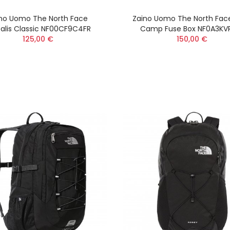
no Uomo The North Face
Zaino Uomo The North Fac
ealis Classic NF00CF9C4FR
Camp Fuse Box NF0A3KV
125,00 €
150,00 €