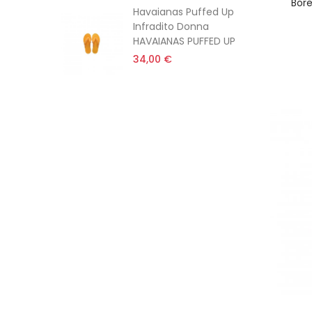
Bore
 The
Havaianas Puffed Up
olution
Infradito Donna
e
HAVAIANAS PUFFED UP
34,00 €