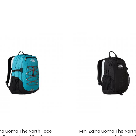
Havaianas Brasil Logo
T-Shirt Uomo The
Infradito Uomo
North Face Evolut
HAVAIANAS BRASIL LOGO
Simple Dome
NF0A8CZ2FN4
30,00 €
30,00 €
T-Shirt Uomo The
Havaianas Surfer
North Face Evolution
Uomo Infradito
Simple Dome
HAVAIANAS SURFER
NF0A8CZ221L
COAST
30,00 €
36,00 €
no Uomo The North Face
Mini Zaino Uomo The Nort