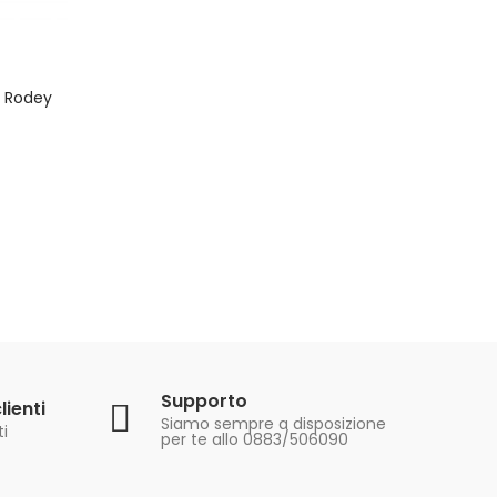
e Rodey
Supporto
lienti
Siamo sempre a disposizione
ti
per te allo 0883/506090