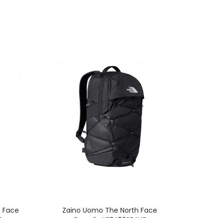
ion
 Coast
h Face
Zaino Uomo The North Face