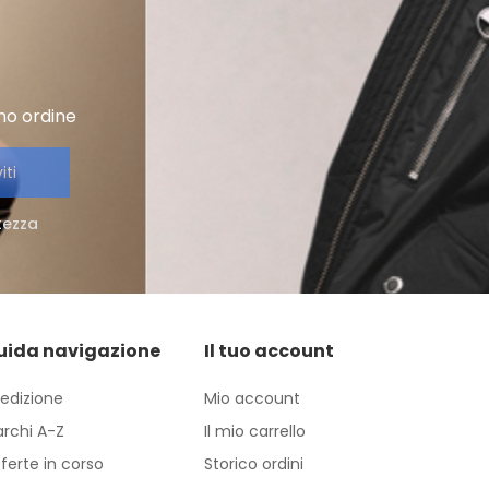
imo ordine
iti
atezza
uida navigazione
Il tuo account
edizione
Mio account
rchi A-Z
Il mio carrello
ferte in corso
Storico ordini