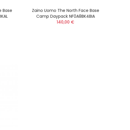
e Base
Zaino Uomo The North Face Base
RKAL
Camp Daypack NF0A8BK4BIA
140,00 €