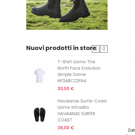
Nuovi prodotti in store
il Logo
T-Shirt Uomo The
o
North Face Evolution
ASIL LOGO
Simple Dome
NF0A8CZ2FN4
30,00 €
 The
Havaianas Surfer Coast
olution
Uomo Infradito
HAVAIANAS SURFER
COAST
36,00 €
Zai