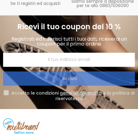
Siamo sempre a disposizione
Se ti registri ed acquisti
per te allo 0883/506090
Ricevi il tuo coupon del 10 %
Registrati ed inserisci tutti i tuoi dati, riceverai un
coupon per il primo ordine
Iscriviti
Accetto le condizioni
generali di vendita
e la politica di
riservatezza