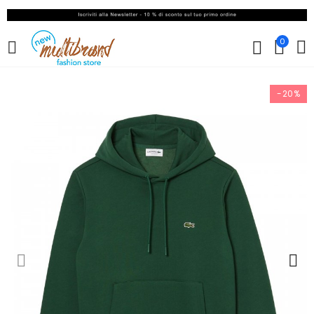
0
-20%